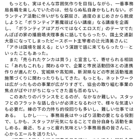
もっとも、実はそんな雰囲気作りを目指しながら、一番事務
局長職を楽しんでいたのは、他ならぬ私自身かもしれない。ボ
ランティア活動に伴いがちな窮屈さ、過度のまじめさから脱皮
しようと「ボランティア悪魔祓ばらい講座」なる講座を企画
し、「ボランティアはアガペではなくエロスだ」のテーマでた
んぽぽの家の播磨靖夫理事長に話してもらったり、国土交通副
大臣になってしまったピースボート主宰者の辻元清美さんに
「アホは国境を越える」という演題で話に来てもらったり…と
いったこともあった。
また「売られたケンカは買う」と宣言して、寄せられる相談
に「あれもこれも」関わる中で、企業と市民活動団体との連携
作りが進んだり、宮城県や高知県、新潟県などの市民活動推進
施策づくりに関わったりもしてきた。もっとも、ネットワーク
は広がったものの事業が広がりすぎて、協会の取り組む事業の
焦点がぼやけがちになってきた面も否めない。
このあたりのバランスをとるのが、なかなか難しい。スタッ
フとのフラットな話し合いが必須となるわけで、様々な気遣い
も必要だ。縁の下の力持ち的役回りも多いし、難しい仕事では
ある。 しかし……。事務局長はやっぱり活動の要となる役割
で、しかも、スタッフが元気になることで自分自身も活動を楽
しめる。最近、ちょっと疲れ気味という事務局長の皆さんに、
心からエールを送りたい。