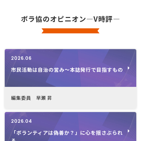
ボラ協のオピニオン―V時評―
2026.06
市民活動は自治の営み～本誌発行で目指すもの
編集委員 早瀬 昇
2026.04
「ボランティアは偽善か？」に心を揺さぶられ
る