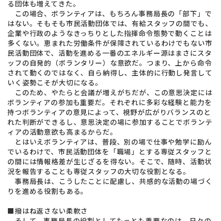
る団体も増えてきた。
この場合、ボランティアは、もちろん事務局長の「部下」で
はない。そもそも市民活動団体では、有給スタッフの間でも、
企業や行政のようなきっちりとした指揮命令態勢で
動くことは
多くない。恵まれた労働条件が保障されているわけでもない市
民活動団体で、活動を進める一番のエネルギー源はまさにスタ
ッフの自発的（ボランタリー）な意欲だ。つまり、上から命令
されて動くのではなく、自ら納得し、主体的に行動し発言して
いく姿勢こそが大切になる。
このため、やたらと会議が増えがちだが、この意思決定には
ボランティアの参加も重要だ。それぞれに多彩な経験と能力を
持つボランティアの意見によって、視野が広がりバランスのと
れた判断ができるし、意思決定の場に参加することでボランテ
ィアの活動意欲も高まるからだ。
とはいえボランティアは、普段、別の場で仕事や勉学に励ん
でいるわけで、市民活動団体を「職場」とする専従スタッフと
の間には情報格差が生じざるを得ない。そこで、随時、活動状
況を報告することも専従スタッフの大切な役割となる。
事務局長は、こうしたことに配慮し、共感的な活動の場づく
りを進める役割もある。
■撥はね返さない柔軟さ
そして、事務局長の役割としてもっとも重要なのは、日々の