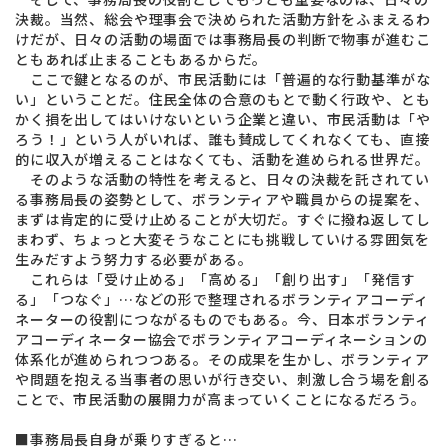
決裁。当然、総会や理事会で決められた活動方針をふまえるわ
けだが、日々の活動の場面では事務局長の判断で物
事が進むこ
ともあれば止まることもあるからだ。
ここで鍵となるのが、市民活動には「普遍的な行動基準がな
い」ということだ。住民全体の合意のもとで動く行政や、とも
かく損を出してはいけないという企業と違い、市民活動は「や
ろう！」という人がいれば、誰も賛成してくれなくても、直接
的に収入が増えることはなくても、活動を進められる世界だ。
そのような活動の特性を考えると、日々の決裁を託されてい
る事務局長の姿勢として、ボランティアや職員からの提案を、
まずは肯定的に受け止めることが大切だ。すぐに撥ね返してし
まわず、ちょっと大変そうなことにも挑戦していける雰囲気を
生みだすよう努力する必要がある。
これらは「受け止める」「高める」「創り出す」「発信す
る」「つなぐ」…などの形で整理されるボランティアコーディ
ネーターの役割につながるものでもある。今、日本ボランティ
アコーディネーター協会でボランティアコーディネーションの
体系化が進められつつある。その成果を生かし、ボランティア
や問題を抱える当事者の思いが行き交い、刺激し合う場を創る
ことで、市民活動の展開力が高まっていくことになるだろう。
■事務局長自身が乗りすぎると…