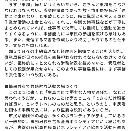
まず「事務」局というぐらいだから、きちんと事務をこなさ
なければならない。参議院議員であった故・市川房枝氏が「運
動とは事務なり」と喝破したように、時に単調とも言える事務
作業が活動の土台となる。それに、会議の議事録などが丁寧に
まとめられていれば、仕事等で欠席しても継続して活動を進め
やすくなるように、事務能力には市民の参加を広げる意味もあ
る。また、発信する文書を作成したり校閲したりするのも仕事
で、文章力も問われる。
加えて日々の出納管理など経理面を把握することも大切だ。
事務局長が日々の経理を直接担わなければならないわけではな
いが、最終的にまとめられる財務諸表を読めないと、管理者と
しての役割が果たせない。このように事務局長には、まず事務
の責任者という役割がある。
■情報共有で共感的な活動の場づくり
このように書くと「生真面目で堅実な人物が適任だ」などと
思われそうだが、これらのことは実のところ「できるだけ頑張
れば良い」というレベルのものだと思う。というのも、市民活
動団体の事務局長には、より重要な役割があるからだ。
市民活動団体の場合、多くのボランティアが参画しているの
が一般的だ。事務局長を含め全員ボランティアという場合もあ
るが、専従の有給事務局員とボランティアが協同で活動を進め