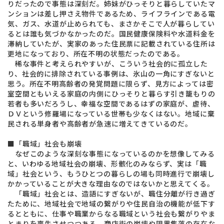
りだったので事態は深刻だ。姉妹がひっそりと暮らしていたマ
ンションは差し押さえ物件であるため、ライフラインである電
気、ガス、水道が止められても、まさかそこで人が暮らしてい
るとは誰も気づかなかったのだ。国民健康保険料や水道料金を
滞納していたが、実家のあった住民票に記載されている住所は
更地になっており、所在不明の状態だったのである。
稀な事件と考えられやすいが、こういう社会的に孤立した
り、社会的に排除されている事例は、氷山の一角にすぎないと
思う。所在不明高齢者の発覚問題に限らず、見方によっては密
室空間ともいえる家庭の内側にひっそりと暮らす引き籠もりの
若者も多いだろうし、幸福な空間であるはずの家庭が、虐待、
ＤＶという修羅場になっている世帯も少なくはない。地域に棄
民される単身者や高齢者が急速に増えてきているのだ。
■「職域」社会も崩壊
なぜこのような深刻な事態になっているのかを想像してみる
と、いわゆる地域社会の崩壊、形骸化のみならず、実は「職
域」社会という、もうひとつの暮らしの場も同時進行で崩壊し
かかっていることが大きな理由なのではないかと思えてくる。
「職域」社会とは、造語にすぎないが、職住分離が行き過ぎ
たために、地域社会で地域の繋がりや住民自治の機能が低下す
るとともに、仕事や職業からなる職域という社会も繋がりやま
とまりを喪失させつつある。商店街の崩壊や限界集落の存在な