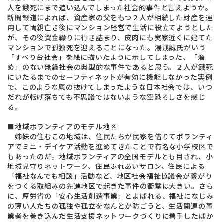
人を餓死にまで追い込んでしまった社会的事件と言えようか。
新聞報道によれば、資産家の父をもつ２人が相続した財産を運
用して両親亡き後にマンション経営で生活に役立てようとした
が、その後資金繰りに行き詰まり、皮肉にも実家近くに建てた
マンションで孤独死を迎えることになった。湯浅誠氏がいう
「すべり台社会」を絵に描いたように示してしまった、「溜
め」のない無縁社会の典型的な事件であると思う。２人が餓死
にいたるまでのセーフティネットが有効に機能しなかった実例
で、このような底の抜けてしまったような日本社会では、いつ
だれが転げ落ちても不思議ではないような空恐ろしさを感じ
る。
■地域ボランティアのモデル地区
姉妹の住むこの地域は、住民たちが民家を借りてボランティ
アでミニ・デイケア活動を進めてきたことで有名な小学校区で
もあったのだ。地域ボランティアの全国モデルとも目され、小
地域見守りネットワーク、住民ふれあいサロン、住民による
「福祉なんでも相談」活動など、地区社会福祉協議会が繋がり
をつくる取組みの先進地区で起きた事件の衝撃は大きい。さら
に、厚労省の「安心生活創造事業」とよばれる、福祉になじみ
の薄い人たちの孤独や孤立をなんとか防ごうと、生活関連の事
業者を巻き込んだ生活支援ネットワークづくりに着手したばか