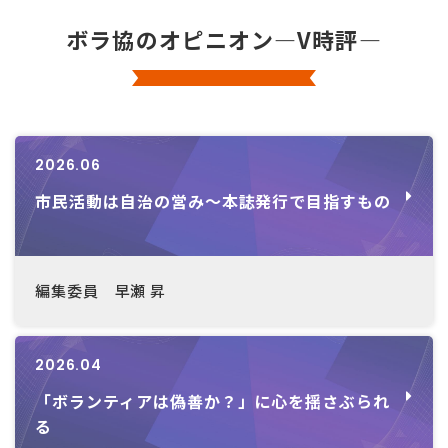
ボラ協のオピニオン―V時評―
2026.06
市民活動は自治の営み～本誌発行で目指すもの
編集委員 早瀬 昇
2026.04
「ボランティアは偽善か？」に心を揺さぶられ
る