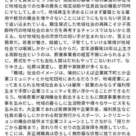
ど地域社会での仕事の喪失と相互扶助や住民自治の機能が同時
にマヒしてしまって、地域再生を求めるにはまず基盤となる雇
用や就労の機会を増やさないことにはどうにもならない状況ま
で追い込まれている。職住接近した地域社会の再興こそ少子高
齢時代の地域社会のあり方を再考するチャンスではないかと思
える。なぜ地域社会の次世代の担い手が生まれないか、答えは
簡単だ。若者が働き、結婚して、子育てしていける環境が地域
社会では壊滅しかかっているからだ。定年退職後20年以上生き
る高齢社会というのは、葬儀事業者の経営不振にみられるよう
に、葬式をやっても会社人間はだれもやってこないわけで、な
りゆき上、社葬は激変し、密葬や家族葬が多くなる。
「職域」社会のイメージは、端的にいえば企業城下町とか企
業コミュニティとか社宅団地にあたるだろうが、地場産業によ
って支えられる地域社会あるいは雇用・就業のみならず福利厚
生まで手厚い企業コミュニティを思い浮かべることができるだ
ろう。地場産業が雇用機会を創出するとともに関連事業者の仕
事を生みだし、地域の暮らしに生活物資や様々なサービスをも
生み出す。大企業であれば医療保険や企業年金、福利厚生など
社員の暮らしにかかわる慰安旅行からスポーツ、レクリエーシ
ョンの機会の提供まで企業コミューンとしてさながら「揺りか
ごから墓場まで」至れり尽くせりの生活保障を用意していた。
そこには、非正規職員は恐ろしく無防備な状態に捨ておかれる