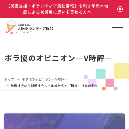
【災害支援・ボランティア活動情報】令和８年熊本地
震による被災地に想いを寄せる方へ
ボラ協のオピニオン―V時評―
トップ
ボラ協のオピニオン―V時評―
無縁社会から知縁社会へ－地域社会と「職域」社会の融合