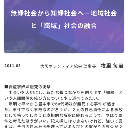
無縁社会から知縁社会へ－地域社会
と「職域」社会の融合
牧里 毎治
2011.03
大阪ボランティア協会 理事長
■資産家姉妹餓死の衝撃
出会いを大切にし、新たな繋つながりを創り出す「知縁」と
いう人間関係の結び方について少し述べてみたい。
年明け早々から豊中市で60代姉妹が餓死する事件が起き
た。事件でなく事故なのだろうが、２人の自己責任による事故
として扱ってしまうと皮相的な解釈に終わるようで、やはり事
件と考えたほうがいい。犯人探しはできないけれど、強いて言
えば、今日の日本社会を覆っている人びとの繋がりの喪失が２