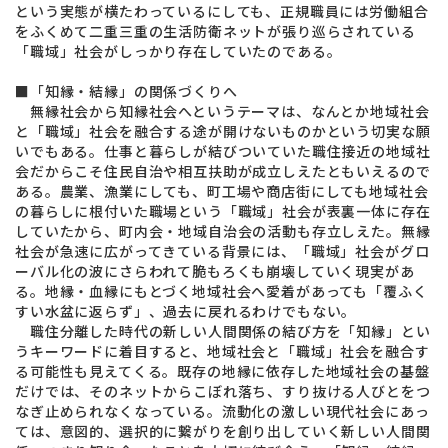
という実態が横たわっているにしても、正規職員には労働組合
をふくめて二重三重の生活防衛ネットが張り巡らされている
「職域」社会がしっかり存在していたのである。
■「知縁・結縁」の関係づくりへ
無縁社会から知縁社会へというテーマは、なんとか地域社会
と「職域」社会を融合する途が開けないものかという切実な願
いでもある。仕事と暮らしが結びついていた職住接近の地域社
会だからこそ住民自治や相互扶助が成立しえたともいえるので
ある。農業、漁業にしても、町工場や商店街にしても地域社会
の暮らしに根付いた職場という「職域」社会が表裏一体に存在
していたから、町内会・地域自治会の活動も存立しえた。無縁
社会が急速に広がってきている背景には、「職域」社会がグロ
ーバル化の波にさらわれて脆もろくも崩壊していく現実があ
る。地縁・血縁にもとづく地域社会へ愛着があっても「覆ふく
すい水盆に返らず」、過去に戻れるわけでもない。
職住分離した時代の新しい人間関係の結び方を「知縁」とい
うキーワードに着目すると、地域社会と「職域」社会を融合す
る可能性も見えてくる。既存の地縁に依存した地域社会の基盤
だけでは、そのネットからこぼれ落ち、すり抜ける人びとをつ
なぎ止められなくなっている。流動化の激しい現代社会にあっ
ては、意図的、選択的に繋がりを創り出していく新しい人間関