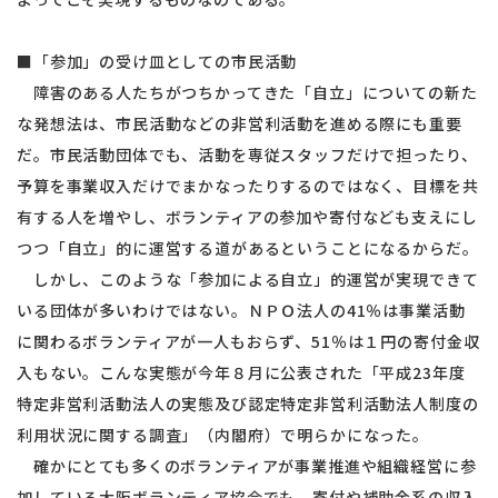
■「参加」の受け皿としての市民活動
障害のある人たちがつちかってきた「自立」についての新た
な発想法は、市民活動などの非営利活動を進める際にも重要
だ。市民活動団体でも、活動を専従スタッフだけで担ったり、
予算を事業収入だけでまかなったりするのではなく、目標を共
有する人を増やし、ボランティアの参加や寄付なども支えにし
つつ「自立」的に運営する道があるということになるからだ。
しかし、このような「参加による自立」的運営が実現できて
いる団体が多いわけではない。ＮＰＯ法人の41％は事業活動
に関わるボランティアが一人もおらず、51％は１円の寄付金収
入もない。こんな実態が今年８月に公表された「平成23年度
特定非営利活動法人の実態及び認定特定非営利活動法人制度の
利用状況に関する調査」（内閣府）で明らかになった。
確かにとても多くのボランティアが事業推進や組織経営に参
加している大阪ボランティア協会でも、寄付や補助金系の収入