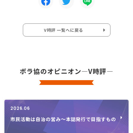
V時評 一覧へに戻る
ボラ協のオピニオン―V時評―
2026.06
市民活動は自治の営み～本誌発行で目指すもの