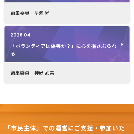
編集委員 早瀬 昇
2026.04
「ボランティアは偽善か？」に心を揺さぶられ
る
編集委員 神野 武美
「市民主体」での運営にご支援・参加いた