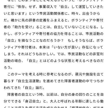
寄付に〝依存〟せず、事業収入で〝自立〟して運営していきた
いと思います」という市民活動関係者に、時々、出会うから
だ。確かに先の辞書の定義をふまえると、ボランティアや寄付
者の「助力を受け」ることは、自立していないことになる。し
かし、ボランティアや寄付者の協力を得ることは、市民活動の
「自立」を損なうことなのだろうか？ もしそうならば、ボラ
ンティアや寄付者は、本来は「いない方が良い」存在になって
しまう。それはどうもおかしい。では、市民活動などの非営利
活動の場合、「自立」とはどのような状態と考えるべきなのだ
ろう。
このテーマを考える時に参考になるのが、親元や施設を出て
暮らす「自立生活運動」を進めてきた障害者運動の中でつちか
われてきた「自立」論だ。
障害者の自立という時、以前は、自分の身の回りのことを自
分でできる「身辺自立」と、大人と呼ばれる年齢に達したら働
くことで収入を得て生活を成り立たせる「経済的自立」ができ