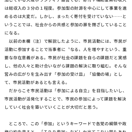
は総収入の３分の１程度。参加型の財源を中心にして事業を進
めるのは大変だ。しかし、まったく寄付を受けていない……と
いうことでは、社会からの共感と参加の扉を閉ざしていること
になる。
以前の本欄（注）で解説したように、市民活動には、市民が
活動に参加することで当事者に〝なる〟人を増やすという、重
要な存在意義がある。市民が社会の課題を自らの課題だと実感
し、他の人々と助け合いながら課題の解決に取り組む。そんな
営みの広がりを生み出す「参加の受け皿」「協働の場」とし
て、市民活動があるとも言える。
だからこそ市民活動は「参加による自立」を目指したいし、
市民活動が活発化することで、市民の参加によって課題を解決
していく社会を築いていくことが大切だと思う。
ところで、この「参加」というキーワードで各党の綱領や政
権公約を見ると、「ＴＰＰ参加」などしか出てこない党もあれ