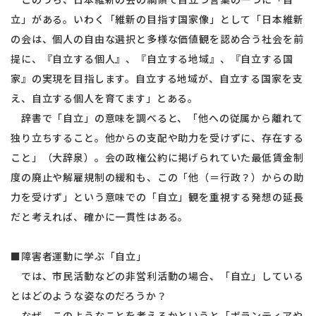
立」がある。いわく「維新の目指す国家像」として「日本維新
の会は、個人の自由な選択と多様な価値観を認め合う社会を前
提に、『自立する個人』、『自立する地域』、『自立する国
家』の実現を目指します。自立する地域が、自立する国家を支
え、自立する個人を育てます」とある。
辞書で「自立」の意味を調べると、「他への従属から離れて
独り立ちすること。他からの支配や助力を受けずに、存在する
こと」（大辞泉）。会の政権公約に掲げられていた最低賃金制
度の廃止や解雇規制の緩和も、この「他（＝行政？）からの助
力を受けず」という意味での「自立」観を重視する発想の延長
だと考えれば、確かに一貫性はある。
■障害者運動に学ぶ「自立」
では、市民活動などの非営利活動の場合、「自立」している
とはどのような姿なのだろうか？
なぜ、このようなことを考えるかというと「ボランティアや