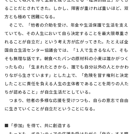
ることだとされてきた。しかし、障害が重ければ重いほど、双
方とも極めて困難になる。
そこで、「他者の介助を受け、年金や生活保護で生活を支え
ていても、その人生において自ら決定することを最大限尊重さ
れることが自立だ」という考え方が広がってきた。たとえば全
国自立生活センター協議会では、「１人で生きるなんて、そも
そも無理な話です。朝食べたパンの原材料の小麦は誰かがつく
ったもの」「生まれたときから、誰でも自分以外の人とかかわ
りながら生きています」とした上で、「危険を冒す権利と決定
したことに責任を負える人生の主体者であることを周りの人た
ちが認めること」が自立生活だとしている。
つまり、他者の多様な応援を受けつつも、自らの意志で自由
に生きていくことが自立だということになる。
■「参加」を得て、共に創造する
もっとも、ボランティアの応援を受けながら「自立」する際