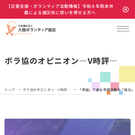
【災害支援・ボランティア活動情報】令和８年熊本地
震による被災地に想いを寄せる方へ
ボラ協のオピニオン―V時評―
トップ
ボラ協のオピニオン―V時評―
「参加」で創る市民活動の「自立」