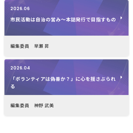
2026.06
市民活動は自治の営み～本誌発行で目指すもの
編集委員 早瀬 昇
2026.04
「ボランティアは偽善か？」に心を揺さぶられ
る
編集委員 神野 武美