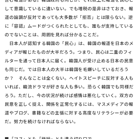
して意識しているに違いない。でも増税の是非はさておき、報
道の論調が反対であっても大多数が「拒否」とは限らない。逆
に「容認」ムードがつくられたとしても、誰もが支持している
のでないことは、周囲を見れば分かることだ。
日本人が認知する韓国の「民心」は、韓国の報道を日本のメ
ディアが報じたものが大半だろう。つまり、民心は二重のフィ
ルターを通って日本人に届く。韓国人が受け止める日本の民意
も同じだ。では日本人の大半は韓国を毛嫌いしているだろう
か？ そんなことは全くない。ヘイトスピーチに反対する人も
いれば、韓流ドラマが好きな人も多い。恐らく韓国でも同様だ
ろう。ただし、今の状況が続けば感情は悪化していく。双方の
民意を正しく捉え、関係を正常化するには、マスメディアの報
道やブログ、書籍などの主張に対する高度なリテラシーが必要
だ。努力を続けなければならない。
■「マス」とも「極論」とも違う切り口で