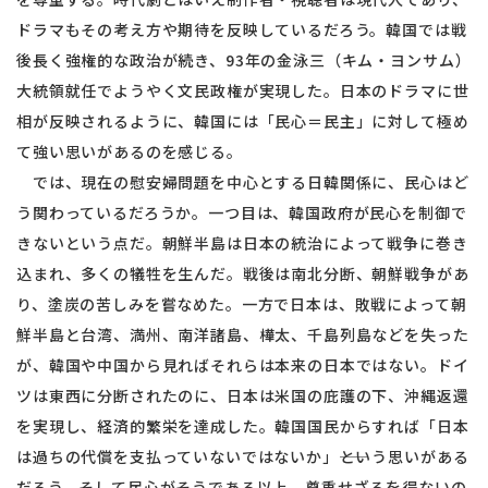
ドラマもその考え方や期待を反映しているだろう。韓国では戦
後長く強権的な政治が続き、93年の金泳三（キム・ヨンサム）
大統領就任でようやく文民政権が実現した。日本のドラマに世
相が反映されるように、韓国には「民心＝民主」に対して極め
て強い思いがあるのを感じる。
では、現在の慰安婦問題を中心とする日韓関係に、民心はど
う関わっているだろうか。一つ目は、韓国政府が民心を制御で
きないという点だ。朝鮮半島は日本の統治によって戦争に巻き
込まれ、多くの犠牲を生んだ。戦後は南北分断、朝鮮戦争があ
り、塗炭の苦しみを嘗なめた。一方で日本は、敗戦によって朝
鮮半島と台湾、満州、南洋諸島、樺太、千島列島などを失った
が、韓国や中国から見ればそれらは本来の日本ではない。ドイ
ツは東西に分断されたのに、日本は米国の庇護の下、沖縄返還
を実現し、経済的繁栄を達成した。韓国国民からすれば「日本
は過ちの代償を支払っていないではないか」――という思いがある
だろう。そして民心がそうである以上、尊重せざるを得ないの