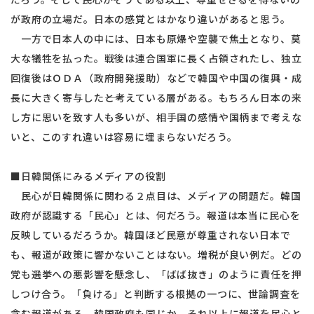
が政府の立場だ。日本の感覚とはかなり違いがあると思う。
一方で日本人の中には、日本も原爆や空襲で焦土となり、莫
大な犠牲を払った。戦後は連合国軍に長く占領されたし、独立
回復後はＯＤＡ（政府開発援助）などで韓国や中国の復興・成
長に大きく寄与した――と考えている層がある。もちろん日本の来
し方に思いを致す人も多いが、相手国の感情や国柄まで考えな
いと、このすれ違いは容易に埋まらないだろう。
■日韓関係にみるメディアの役割
民心が日韓関係に関わる２点目は、メディアの問題だ。韓国
政府が認識する「民心」とは、何だろう。報道は本当に民心を
反映しているだろうか。韓国ほど民意が尊重されない日本で
も、報道が政策に響かないことはない。増税が良い例だ。どの
党も選挙への悪影響を懸念し、「ばば抜き」のように責任を押
しつけ合う。「負ける」と判断する根拠の一つに、世論調査を
含む報道がある。韓国政府も同じか、それ以上に報道を民心と