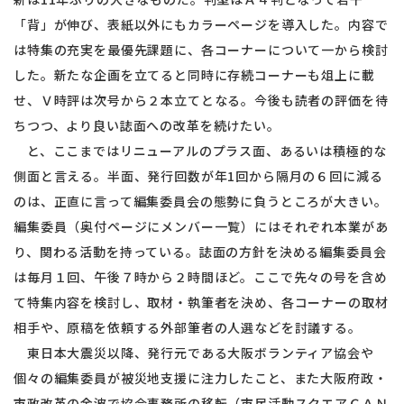
「背」が伸び、表紙以外にもカラーページを導入した。内容で
は特集の充実を最優先課題に、各コーナーについて一から検討
した。新たな企画を立てると同時に存続コーナーも俎上に載
せ、Ｖ時評は次号から２本立てとなる。今後も読者の評価を待
ちつつ、より良い誌面への改革を続けたい。
と、ここまではリニューアルのプラス面、あるいは積極的な
側面と言える。半面、発行回数が年1回から隔月の６回に減る
のは、正直に言って編集委員会の態勢に負うところが大きい。
編集委員（奥付ページにメンバー一覧）にはそれぞれ本業があ
り、関わる活動を持っている。誌面の方針を決める編集委員会
は毎月１回、午後７時から２時間ほど。ここで先々の号を含め
て特集内容を検討し、取材・執筆者を決め、各コーナーの取材
相手や、原稿を依頼する外部筆者の人選などを討議する。
東日本大震災以降、発行元である大阪ボランティア協会や
個々の編集委員が被災地支援に注力したこと、また大阪府政・
市政改革の余波で協会事務所の移転（市民活動スクエアＣＡＮ