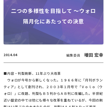
二つの多様性を目指して ～ウォロ
隔月化にあたっての決意
増田 宏幸
2014.04
編集委員
■内容・判型刷新、11年ぶり大改革
ウォロが今号から新しくなった。１９６６年に「月刊ボラン
ティア」として創刊され、２００３年１月号で「Ｖｏｌｏ（ウ
ォロ）」に改題、判型もＢ５判からＡＢ判に改編した。半世紀
近い歴史の中では他にも様々な改革を重ねているが、今回の刷
新は11年ぶりの大きなものだ。判型はＡ４判となって若干