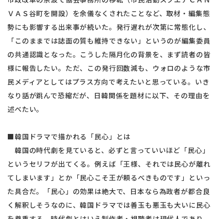
ＶＡＳ谷町を開設）を余儀なくされたことなど、取材・編集態
勢にも影響する出来事が続いた。発行遅れが次第に常態化し、
「このままでは誌面の質も維持できない」というのが編集委員
の共通認識となった。こうした隔月化の背景を、まず読者の皆
様に報告したい。ただ、この発行回数減も、ウォロのような市
民メディアとしてはプラス方向で考えたいと思っている。いき
なり話が跳んで恐縮だが、日韓関係を題材に以下、その理由を
述べたい。
■韓国ドラマで描かれる「民心」とは
韓国の時代劇を見ていると、必ずと言っていいほど「民心」
というセリフが出てくる。例えば「王様、それでは民心が離れ
てしまいます」とか「民心こそ王が頼るべきものです」といっ
た具合だ。「民心」の効果は絶大で、日本なら為政者が都合良
く解釈しそうなのに、韓国ドラマでは善玉も悪玉も大いに民心
を尊重する。時代劇とはいえ制作者・視聴者は現代人であり、