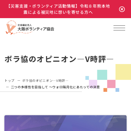
【災害支援・ボランティア活動情報】令和８年熊本地
震による被災地に想いを寄せる方へ
ボラ協のオピニオン―V時評―
トップ
ボラ協のオピニオン―V時評―
二つの多様性を目指して ～ウォロ隔月化にあたっての決意