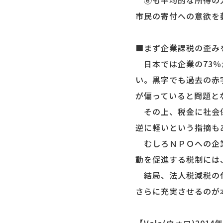
⑥も平均的な所得の人
市民の寄付への意欲を
■まず企業課税の歪み
日本では企業の73％
い。黒字でも過去の赤
が偏っていると問題と
その上、税金に社会保
逆に軽いという指摘も
むしろＮＰＯへの企業
動を促進する税制には
結局、法人税減税の代
さらに充実させるのが