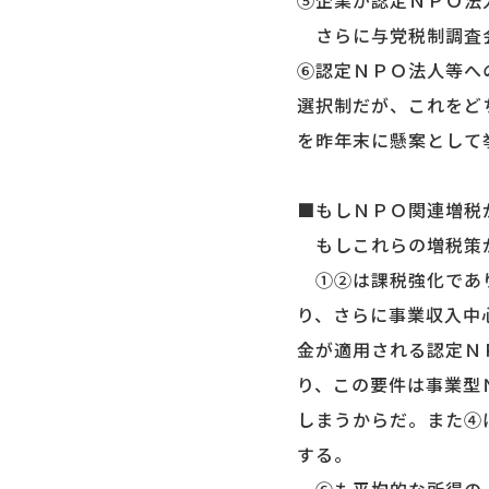
⑤企業が認定ＮＰＯ法
さらに与党税制調査
⑥認定ＮＰＯ法人等へ
選択制だが、これをど
を昨年末に懸案として
■もしＮＰＯ関連増税
もしこれらの増税策が
①②は課税強化であり
り、さらに事業収入中
金が適用される認定Ｎ
り、この要件は事業型
しまうからだ。また④
する。