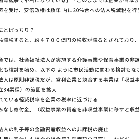
際競争で不利になっている」「このままでは企業が日本か
声を受け、安倍政権は数年 内に20％台への法人税減税を行
にとばっちり？
減税すると、約４７００億円の税収が減るとされており、
では、社会福祉法人が実施する介護事業や保育事業の非課
化も検討を始め、以下の ように市民活動に関わる検討もな
法人は原則非課税だが、営利企業と競合する事業は「収益
在34業種）の範囲を拡大
れている軽減税率を企業の税率に近づける
みなし寄付金」（収益事業の資産を非収益事業に移すと収
法人の利子等の金融資産収益への非課税の廃止