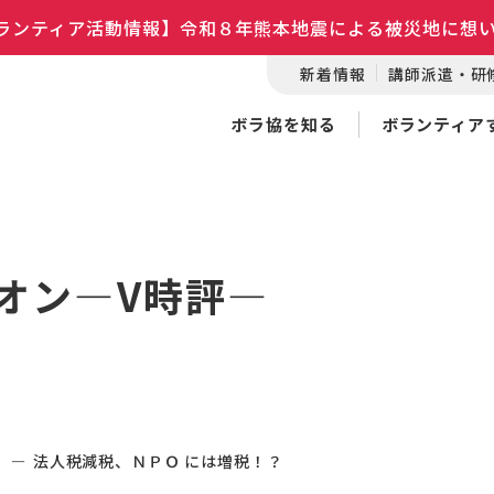
ランティア活動情報】令和８年熊本地震による被災地に想
新着情報
講師派遣・研
ボラ協を知る
ボランティア
オン―V時評―
―
法人税減税、ＮＰＯ には増税！？