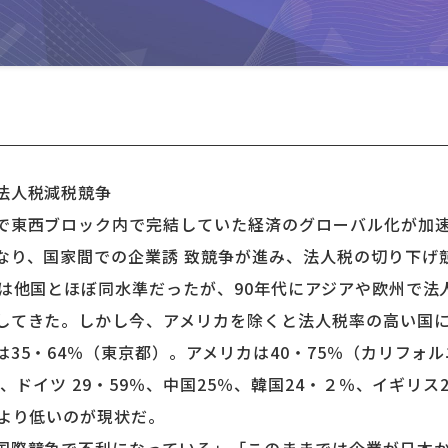
法人税減税競争
東西ブロック内で完結していた経済のグローバル化が加速
なり、国家間での企業誘 致競争が進み、法人税の切り下げ
では他国とほぼ同水準だったが、90年代にアジアや欧州で法
してきた。しかし今、アメリカを除くと法人税率の高い国
35・64％（東京都）。アメリカは40・75％（カリフォ
％、ドイツ 29・59％、中国25％、韓国24・２％、イギリス
本より低いのが現状だ。