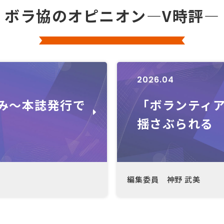
ボラ協のオピニオン―V時評―
2026.04
み～本誌発行で
「ボランティ
揺さぶられる
編集委員 神野 武美