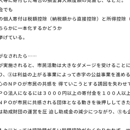
人等に寄付した場合の損金算入限度額の見直し、などだ。
会でも
の個人寄付は税額控除（納税額から直接控除）と所得控除
ちらかに一本化するかどうか
挙げている。
がなされたら……
実施されると、市民活動は大きなダメージを受けること
、③は利益の上がる事業によって赤字の公益事業を進める
心のＮＰＯが市民の共感を 得ていこうとする誘因を失わせ
ＰＯ法人になるには３０００円以上の寄付金を１００人以上
ＮＰＯが市民に共感される団体となる動きを後押ししてき
は助成財団の運営を圧 迫し助成金の減少につながり、⑤も