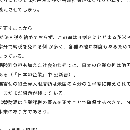
々にとっては控除額が多い税額控除がなくなりかねず、せ
萎えさせてしまう。
を正すことから
が法人税を納めておらず、この率は４割台にとどまる英米
字分で納税を免れる例 が多く、各種の控除制度もあるため
なっている。
険料負担も加えた社会的負担では、日本の企業負担は他国
ある（『日本の企業』中 公新書）。
寄付の損金算入限度額は米国の４分の１程度に抑えられて
、まだまだ課題が残って いる。
替財源は企業課税の歪みを正すことで確保するべきで、Ｎ
本来のあり方であろう。