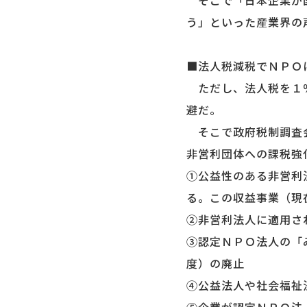
そこで「日本企業が国
う」といった産業界の
■法人税減税でＮＰＯ
ただし、法人税を１％
避だ。
そこで政府税制調査会
非営利団体への課税強
①公益性のある非営利
る。この収益事業（現
②非営利法人に適用さ
③認定ＮＰＯ法人の「
度）の廃止
④公益法人や社会福祉