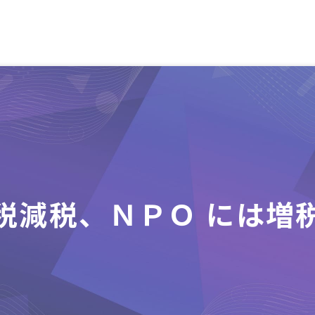
税減税、ＮＰＯ には増