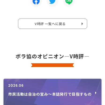
V時評 一覧へに戻る
ボラ協のオピニオン―V時評―
2026.06
市民活動は自治の営み～本誌発行で目指すもの