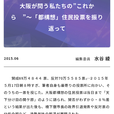
大阪が問う私たちの”これか
ら ”～「都構想」住民投票を振り
返って
水谷 綾
2015.06
編集委員
賛成69万４８４４ 票、反対70万５５８５票――。２０１５年
５月17日朝８時すぎ、筆者自身も最寄りの投票所に向かい、そ
のうちの一票を投じた。大阪都構想の住民投票は当日まで「天
下分け目の関ケ原」のように語られ、賛否がわずか０・８％差
という結果が出た後も、橋下徹市長の政界引退発表や反対票の
分析合戦など、過熱気味の報道が展開された。