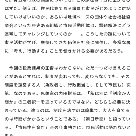
はずだ。例えば、住民代表である議員と市民がどのように対話
していけばいいのか、あるいは地域ベースの団体や社会福祉協
議会といった歴史ある組織と市民活動団体は、課題解決にどう
連帯してチャレンジしていくのか……。こうした命題について
市民活動が学び、獲得してきた価値を社会に発信し、多様な層
に「考え、行動する」ことを働きかける必要があるだろう。
今回の投票結果の正否はわからない。ただ一つだけ言えるこ
とがあるとすれば、制度が変わっても、変わらなくても、その
制度を運営する人（為政者も、行政担当も、そして市民も）次
第、なのである。思想家の内田樹氏は、「私は別に『制度か人
間か』の二者択一を迫っているのではない。どちらも必要に決
まっている。違うのは、制度を壊すのは簡単で、大人を育てる
のは時間がかかるということである」（朝日新聞）と語ってい
る。「市民性を育む」――この仕事抜きに、市民活動は語れないと
思う。