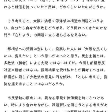
わると確信を持っていた市民は、どのくらいいたのだろうか。
そう考えると、大阪に渦巻く停滞感は構造の問題というよ
り、自分たち自身が市政をどう考え、どう関わってきたのかを
問う「在りよう」の問題に立ち返らざるをえない。
都構想への賛否は別にして、投票した人には「大阪を良くし
たい、変えたい」という思いがあったと思う。民主主義とは、
多数派（勝者）による支配 ではないはずだ。今回も都構想反
対派＝勝者ではない。投票結果を受け私たちが再考すべきは、
都構想に限らず少数派の意見に耳を傾け、「ともに考える」姿
勢を据え直すことではないだろうか。
市民活動の原点には、異なる意見や価値観を時にぶつけあ
い、時にすり合わせながら、課題解決を図ろうとする考えがあ
る。身近な行政の問題についても、この原理は十分に生かせる