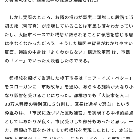
しかし実際のところ、お隣の堺市が事実上離脱した段階で当
初の絵（青写真）が崩壊していることは市民も薄々わかってい
たし、大阪市ベースで都構想が語られることに矛盾を感じる層
は少なくなかっただろう。そうした構図や背景がわかりやすい
反面、議論の中身は「よくわからない」構造改革案 は、市民
の「ノー」でいったん決着したのである。
都構想を掲げて当選した橋下市長は「ニア・イズ・ベター」
をスローガンに「市政改革」を進め、あらゆる施策が大なり小
なり影響を受けることになった。都構想でも「大阪市を人口
30万人程度の特別区に５分割し、区長は選挙で選ぶ」という
枠組みは、「市民に近づいた区政運営」を実現する中核的論点
として耳あたりが良く、市民受けした部分もあったと思う。一
方、巨額の予算をかけてまで都構想を実現したとして、本当に
行政と市民が「ニ ア（近く）」になり「ベター」な市政に変