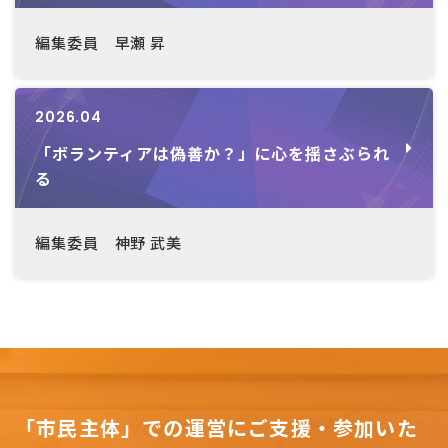
編集委員 早瀬 昇
2026.04
「ボランティアは偽善か？」に心を揺さぶられ
る
編集委員 神野 武美
「市民主体」での運営にご支援・参加いた