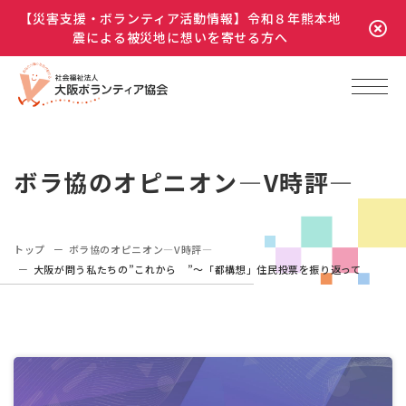
【災害支援・ボランティア活動情報】令和８年熊本地
震による被災地に想いを寄せる方へ
ボラ協のオピニオン―V時評―
トップ
ボラ協のオピニオン―V時評―
大阪が問う私たちの”これから ”～「都構想」住民投票を振り返って