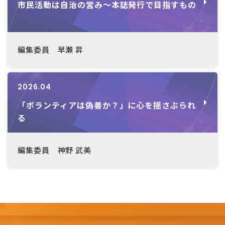
市民活動は自治の営み～本誌発行で目指すもの
編集委員 早瀬 昇
2026.04
「ボランティアは偽善か？」に心を揺さぶられ
る
編集委員 神野 武美