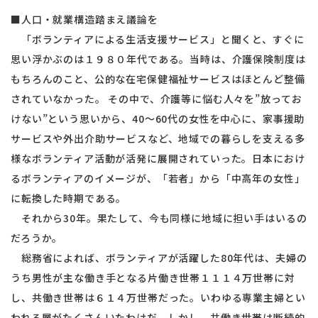
■人口・就業構造踏まえ議論を
「ボランティアによる生活支援サービス」と聞くと、すぐに
思い浮かぶのは１９８０年代である。当時は、介護保険制度は
もちろんのこと、公的な在宅保健福祉サービスはほとんど整備
されていなかった。 その中で、介護等に悩む人々を”放ってお
けない”という思いから、40～60代の女性を中心に、家事援助
サービスや外出介助サービスなど、地域での暮らしを支える多
様なボランティア活動が活発に展開されていった。日本におけ
るボランティアのイメージが、「若者」から「中高年の女性」
に転換した時期である。
それから30年。果たして、今も同様に地域に担い手はいるの
だろうか。
総務省によれば、ボランティアが活躍した80年代は、夫婦の
うち男性が主な働き手となる片働き世帯１１１４万世帯に対
し、共働き世帯は６１４万世帯だった。いわゆる専業主婦とい
われる層がたくさんいたわけだ。しかし、共働き世帯は断続的