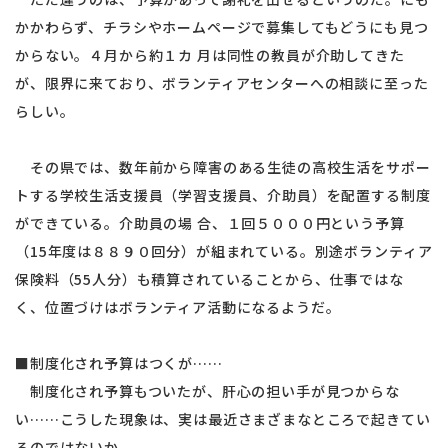
かかわらず、チラシやホームページで募集してもどうにも見つ
からない。４月から約１カ 月は同性の教員が介助してきた
が、限界に来ており、ボランティアセンターへの相談に至った
らしい。
その県では、数年前から障害のある生徒の高校生活をサポー
トする学校生活支援員（学習支援員、介助員）を配置する制度
ができている。介助員の場 合、１回５０００円という予算
（15年度は８８９０回分）が組まれている。別途ボランティア
保険料（55人分）も積算されていることから、仕事ではな
く、位置づけはボランティア活動になるようだ。
■制度化され予算はつくが……
制度化され予算もついたが、肝心の担い手が見つからな
い……こうした現象は、実は最近さまざまなところで起きてい
るのではないか。