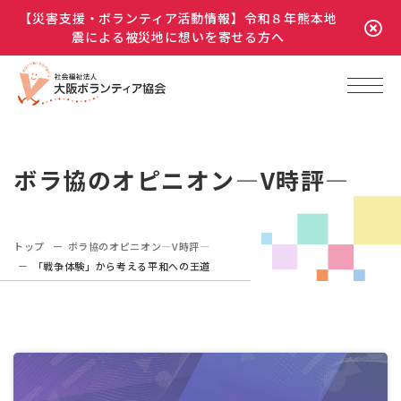
【災害支援・ボランティア活動情報】令和８年熊本地
震による被災地に想いを寄せる方へ
ボラ協のオピニオン―V時評―
トップ
ボラ協のオピニオン―V時評―
「戦争体験」から考える平和への王道