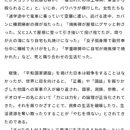
殴られること」と、いじめ、パワハラが横行した。女性たちも
「通学途中で電車に乗っていて空襲に遭い、逃げる途中、カバ
ンに機銃掃射の弾が当たった」「焼夷弾が屋根にグサッと刺さ
った。父と2人で屋根に登って引き抜いて投げ捨てたが、周り
が火の海になり自宅も丸焼けになった」「女子挺身隊で勤労奉
仕中に機械で大けがをした」「学童疎開中に自宅が焼夷弾で焼
かれた」など、死と隣り合わせの生活だった。
戦後、「平和国家建設」を掲げた日本は戦争をすることはな
かったが、世界に目を向けると、「正義」や「国益」を振りか
ざした他国への軍事介入が繰り返され、国家、民族、宗教、イ
デオロギーの名において「力には力を」の論理が正当化されて
きた。それを振りかざすことで、民衆の生活を破壊したり、生
活資源を奪い取ったりすることが「やむを得ない」とされてき
たのである。
「すべての人が人間として普通に生活できる社会を」という