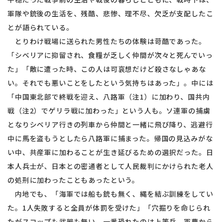
軍隊や銃後の生活を、残酷、悲惨、理不尽、欠乏が支配したこ
とが語られている。
とりわけ戦場に送られた男性たちの体験は苛酷であった。
「シベリアに抑留され、食糧が乏しく仲間が次々と死んでいっ
た」「敵に遭った時、この人は可哀想だけど殺さなしゃあな
い。それでも悪いことをしたという気持ちはあった」。中には
「中国東北部で終戦を迎え、八路軍（注1）に加わり、国共内
戦（注2）でゲリラ戦に加わった」という人も。ソ連軍の捕虜
となりシベリア行きの列車から仲間と一緒に飛び降り、逃避行
中に馬を盗もうとしたら八路軍に捕まった。帰国の見込みがな
い中、共産軍に加わることが生き延びるための選択だった。日
本人兵士が、日本との密通者として人民裁判にかけられた老人
の処刑に加わったこともあったという。
内地でも、「海軍では船も銃も無く、縄を結ぶ訓練をしてい
た。1人失敗すると全員が体罰を受けた」「穴掘りを命じられ
たがスコップも武器も無い。一番恐れたのは上等兵、軍曹から