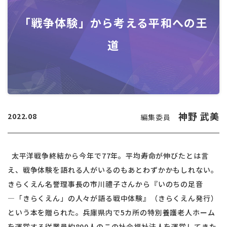
「戦争体験」から考える平和への王
道
神野 武美
2022.08
編集委員
太平洋戦争終結から今年で77年。平均寿命が伸びたとは言
え、戦争体験を語れる人がいるのもあとわずかかもしれない。
きらくえん名誉理事長の市川禮子さんから『いのちの足音
―「きらくえん」の人々が語る戦中体験』（きらくえん発行）
という本を贈られた。兵庫県内で5カ所の特別養護老人ホーム
を運営する従業員約800人のこの社会福祉法人を運営してきた