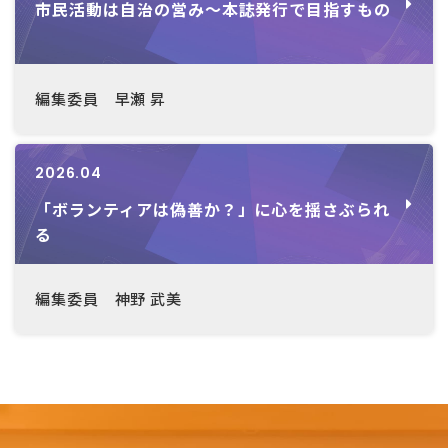
市民活動は自治の営み～本誌発行で目指すもの
編集委員 早瀬 昇
2026.04
「ボランティアは偽善か？」に心を揺さぶられ
る
編集委員 神野 武美