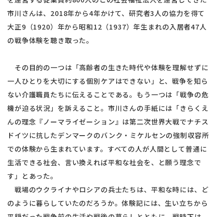
市川さんは、2018年から4年かけて、研究者3人の協力を得て
大正9（1920）年から昭和12（1937）年生まれの入居者47人
の戦争体験を聴き取った。
その目的の一つは「高齢者の生きた時代や体験を理解せずに
一人ひとりを大切にする個別ケアはできない」と、戦争を知ら
ない介護職員たちに伝えることである。もう一つは「戦争の危
機が迫る状況」を訴えること。市川さんの手紙には「きらくえ
んの理念『ノーマライゼーション』は第二次世界大戦でナチス
ドイツに抗したデンマークのバンク・ミケルセンの強制収容所
での体験から生まれています。すべての人が人間として普通に
生活できる社会、言い換えれば平和な社会を、と願う理念で
す」とあった。
戦場のウクライナやロシアの兵士たちは、平和な時には、ど
のように暮らしていたのだろうか。体験記には、生い立ちから
平穏だった戦争前の生活や戦後の暮らしとともに、戦時下は、