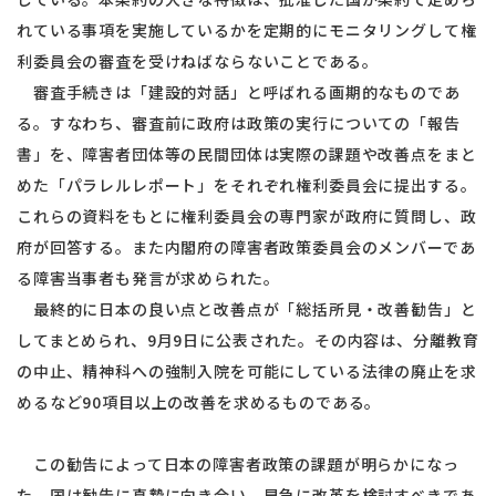
れている事項を実施しているかを定期的にモニタリングして権
利委員会の審査を受けねばならないことである。
審査手続きは「建設的対話」と呼ばれる画期的なものであ
る。すなわち、審査前に政府は政策の実行についての「報告
書」を、障害者団体等の民間団体は実際の課題や改善点をまと
めた「パラレルレポート」をそれぞれ権利委員会に提出する。
これらの資料をもとに権利委員会の専門家が政府に質問し、政
府が回答する。また内閣府の障害者政策委員会のメンバーであ
る障害当事者も発言が求められた。
最終的に日本の良い点と改善点が「総括所見・改善勧告」と
してまとめられ、9月9日に公表された。その内容は、分離教育
の中止、精神科への強制入院を可能にしている法律の廃止を求
めるなど90項目以上の改善を求めるものである。
この勧告によって日本の障害者政策の課題が明らかになっ
た。国は勧告に真摯に向き合い、早急に改革を検討すべきであ