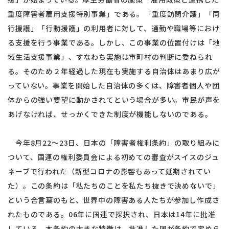
重度障害者雇用支援特別事業」である。「重度訪問介護」「同
行援護」「行動援護」の利用者に対して、通勤や職場等におけ
る支援を行う事業である。しかし、この事業の位置付けは「地
域生活支援事業」、すなわち実施は市町村の判断に委ねられ
る。そのため２年経過した現在も実施する自治体はあまり広が
っていない。事業を開始した自治体の多くは、障害者個人や団
体からの強い要望に動かされてという場合が多い。市民が声を
あげなければ、せっかくできた制度が機能しないのである。
今年8月22〜23日、日本の「障害者権利条約」の取り組みに
ついて、国連の権利委員会による初めての審査がスイスのジュ
ネーブで行われた（新型コロナの影響もあって延期されてい
た）。この条約は「私たちのことを私たち抜きで決めないで」
という合言葉のもと、世界中の障害ある人たちが参加し作成さ
れたものである。06年に国連で採択され、日本は14年に批准
している。本条約の大きな特徴は、批准した国が条約で定めら