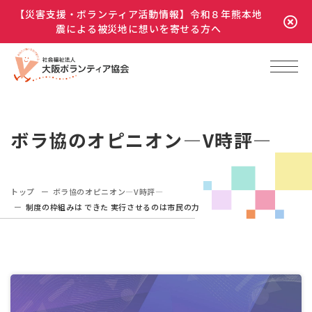
【災害支援・ボランティア活動情報】令和８年熊本地
震による被災地に想いを寄せる方へ
ボラ協のオピニオン―V時評―
トップ
ボラ協のオピニオン―V時評―
制度の枠組みは できた 実行させるのは市民の力