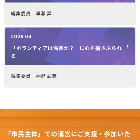
編集委員 早瀬 昇
2026.04
「ボランティアは偽善か？」に心を揺さぶられ
る
編集委員 神野 武美
「市民主体」での運営にご支援・参加いた