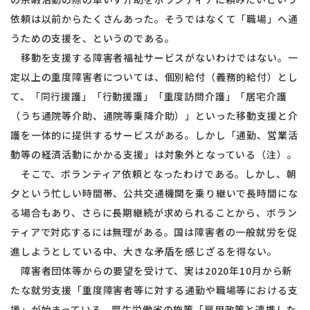
依頼は以前からたくさんあった。そうではなくて「職場」へ通
うための支援を、というのである。
移動を支援する障害者福祉サービスがないわけではない。一
定以上の重度障害者については、個別給付（義務的給付）とし
て、「同行援護」「行動援護」「重度訪問介護」「居宅介護
（うち通院等介助、通院等乗降介助）」といった移動支援と介
護を一体的に提供するサービスがある。しかし「通勤、営業活
動等の経済活動にかかる支援」は対象外となっている（注）。
そこで、ボランティア依頼となったわけである。しかし、朝
夕という忙しい時間帯、公共交通機関を乗り継いで長時間にな
る場合もあり、さらに長期継続が求められることから、ボラン
ティアで対応するには無理がある。国は障害者の一般就労を促
進しようとしている中、大きな矛盾を感じざるを得ない。
障害者団体等からの要望を受けて、実は2020年10月から新
たな就労支援「重度障害者等に対する通勤や職場等における支
援」が始まっている。厚生労働省の施策「雇用政策と連携した