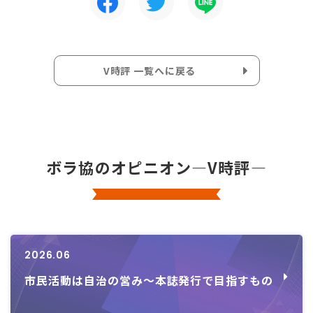
V時評 一覧へに戻る
ボラ協のオピニオン―V時評―
2026.06
市民活動は自治の営み～本誌発行で目指すもの