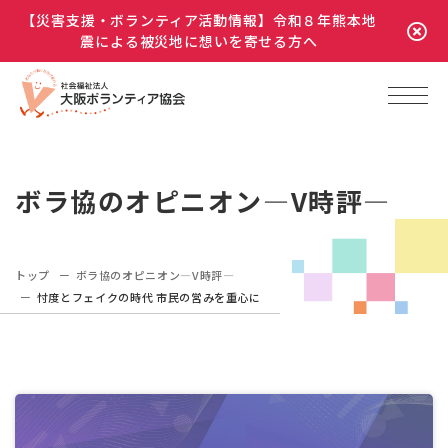
【災害支援・ボランティア活動情報】令和８年熊本地
震による被災地に想いを寄せる方へ
ボラ協のオピニオン―V時評―
トップ
ボラ協のオピニオン―V時評―
忖度とフェイクの時代 市民の営みを重心に