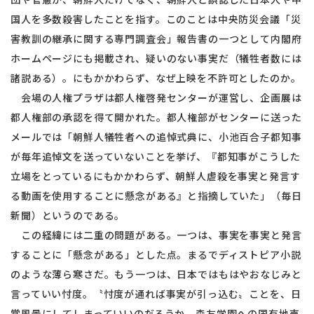
国人を多数殺害したことを指す。このことは中央防災会議「災
害教訓の継承に関する専門調査会」報告書の一つとして内閣府
ホームページにも掲載され、疑いのない事実だ（犠牲者数には
諸説ある）。にもかかわらず、なぜ上映を不許可としたのか。
会場の人権プラザは都人権啓発センターが運営し、企画展は
都人権部の承認を得て開かれた。都人権部がセンターに送った
メールでは「朝鮮人犠牲者への追悼式典に、小池百合子都知事
が毎年追悼文を送っていないことを挙げ、『都知事がこうした
立場をとっているにもかかわらず、朝鮮人虐殺を事実と発言す
る動画を使用することに懸念がある』と指摘していた」（毎日
新聞）というのである。
この経緯には二重の問題がある。一つは、事実を事実と発言
することに「懸念がある」とした点。まるでディストピア小説
のような薄ら寒さだ。もう一つは、日本ではもはやおなじみと
言っていい忖度。〝忖度が通れば事実が引っ込む〟ことを、日
常風景にしてしまっていいのだろうか。森友学園への国有地売