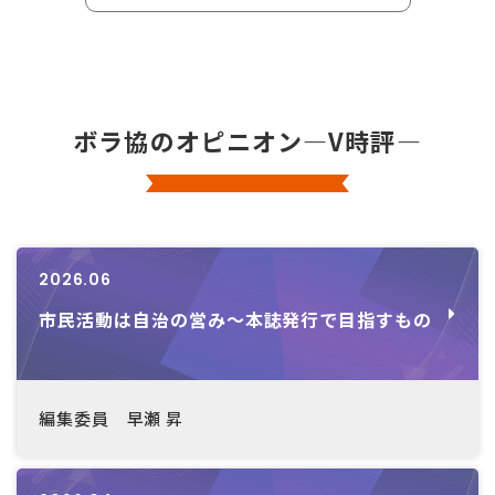
ボラ協のオピニオン―V時評―
2026.06
市民活動は自治の営み～本誌発行で目指すもの
編集委員 早瀬 昇