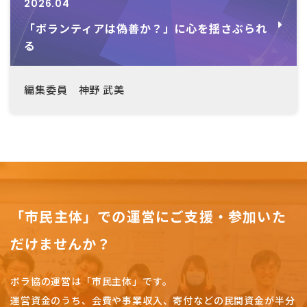
2026.04
「ボランティアは偽善か？」に心を揺さぶられ
る
編集委員 神野 武美
「市民主体」での運営にご支援・参加いた
だけませんか？
ボラ協の運営は「市民主体」です。
運営資金のうち、会費や事業収入、
寄付などの民間資金が半分