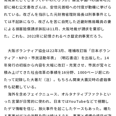
却に絡む公文書改ざんは、安倍元首相への忖度が動機に挙げら
れている。改ざんを指示した元財務省理財局長は刑事事件とし
ては不起訴になり、改ざんを苦に自死した近畿財務局職員の妻
による損害賠償請求訴訟は11月、大阪地裁が請求を棄却し
た。これも、2022年に記憶されるべき歴史的事実だろう。
大阪ボランティア協会は22年3月、増補改訂版「日本ボラン
ティア・NPO・市民活動年表」（明石書店）を出版した。14
年発行の初版から内容を大幅に改訂・充実させ、市民が営々と
積み上げてきた社会改革の事績を16分野、1000ページ超にわ
たって記録した大著だ（注）。もちろん関東大震災時の虐殺事
件も記載している。
海外を含めフェイクニュース、オルタナティブファクトとい
った言葉が日常的に使われ、日本ではYouTubeなどで視聴し
たデマ情報を信じ、放火事件を起こしたケースもあった。確た
る事実がデマの攻撃を受け続けるうち、事実と虚構の境目が次