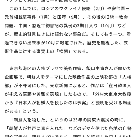
この１年では、ロシアのウクライナ侵略（2月）や安倍晋三
元首相銃撃事件（7月）と国葬（9月）、その後の旧統一教会
問題、中国・習近平総書記の異例の3期目入り（10月）など
が、歴史的背景抜きには語れない事象だ。そしてもう一つ、看
過できない出来事が10月に報道された。歴史を無視した、芸
術作品に対する事実上の「検閲」である。
東京都港区の人権プラザで美術作家、飯山由貴さんが開いた
企画展で、朝鮮人をテーマにした映像作品の上映を都の「人権
部」が不許可にした。東京新聞によると、作品は「在日韓国人
が抱える葛藤や苦難を表現」したもので、「外村大東京大教授
から『日本人が朝鮮人を殺したのは事実』と説明を受ける場面
がある」という。
「朝鮮人を殺した」というのは23年の関東大震災の時に、
「朝鮮人が井戸に毒を入れた」などのデマを信じた各地の自警
団や官憲が、朝鮮人だけでなく、朝鮮人と誤認した日本人や中