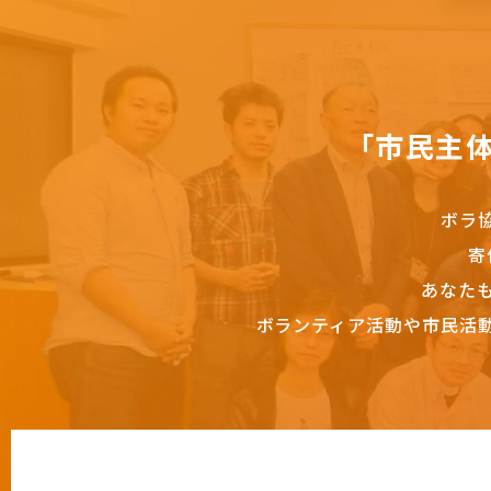
「市民主
ボラ
寄
あなた
ボランティア活動や市民活