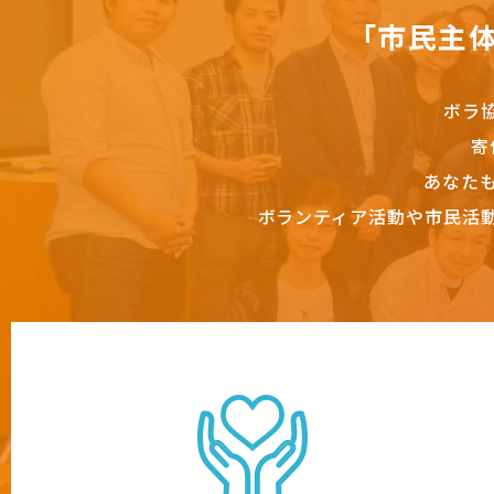
「市民主
ボラ
寄
あなた
ボランティア活動や市民活