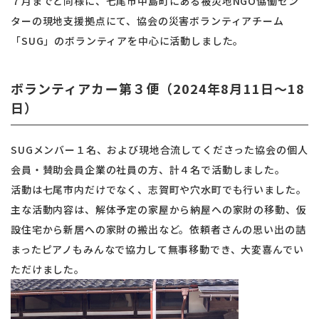
７月までと同様に、七尾市中島町にある被災地NGO恊働セン
ターの現地支援拠点にて、協会の災害ボランティアチーム
「SUG」のボランティアを中心に活動しました。
ボランティアカー第３便（2024年8月11日〜18
日）
SUGメンバー１名、および現地合流してくださった協会の個人
会員・賛助会員企業の社員の方、計４名で活動しました。
活動は七尾市内だけでなく、志賀町や穴水町でも行いました。
主な活動内容は、解体予定の家屋から納屋への家財の移動、仮
設住宅から新居への家財の搬出など。依頼者さんの思い出の詰
まったピアノもみんなで協力して無事移動でき、大変喜んでい
ただけました。