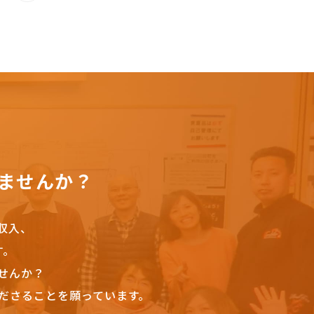
ませんか？
収入、
す。
せんか？
ださることを願っています。