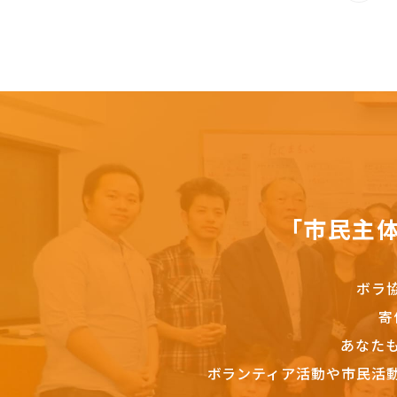
「市民主
ボラ
寄
あなた
ボランティア活動や市民活