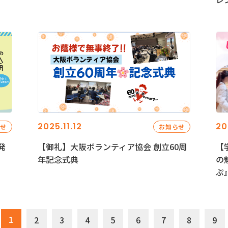
2025.11.12
20
らせ
お知らせ
発
【御礼】大阪ボランティア協会 創立60周
【
年記念式典
の
ぷ
1
2
3
4
5
6
7
8
9