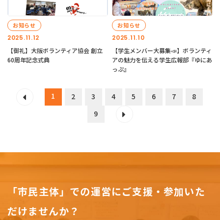
お知らせ
お知らせ
2025.11.12
2025.11.10
【御礼】大阪ボランティア協会 創立
【学生メンバー大募集📣】ボランティ
60周年記念式典
アの魅力を伝える学生広報部『ゆにあ
っぷ』
1
2
3
4
5
6
7
8
9
「市民主体」での運営にご支援・参加いた
だけませんか？