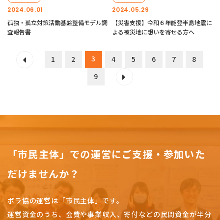
2024.06.01
2024.05.29
孤独・孤立対策活動基盤整備モデル調
【災害支援】令和６年能登半島地震に
査報告書
よる被災地に想いを寄せる方へ
3
1
2
4
5
6
7
8
9
「市民主体」での運営にご支援・参加いた
だけませんか？
ボラ協の運営は「市民主体」です。
運営資金のうち、会費や事業収入、
寄付などの民間資金が半分