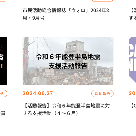
市民活動総合情報誌「ウォロ」2024年8
【
月・9月号
す
2024.06.27
20
らせ
活動報告
【活動報告】令和６年能登半島地震に対
【C
会賞
する支援活動（４〜６月）