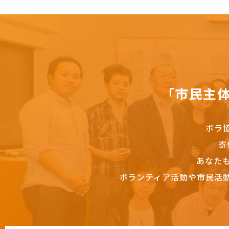
「市民主
ボラ
寄
あなた
ボランティア活動や市民活