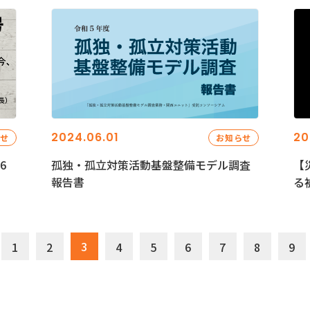
2024.06.01
20
らせ
お知らせ
6
孤独・孤立対策活動基盤整備モデル調査
【
報告書
る
3
1
2
4
5
6
7
8
9