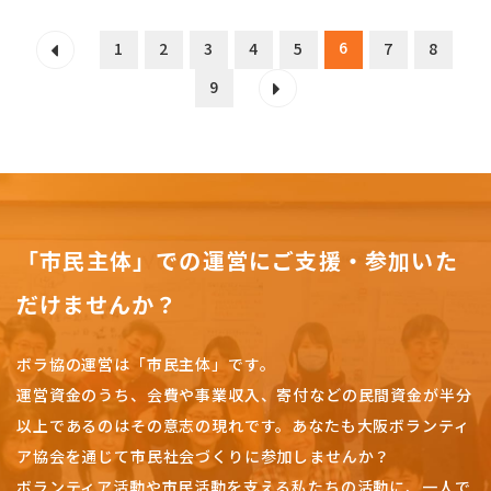
6
1
2
3
4
5
7
8
9
「市民主体」での運営にご支援・参加いた
だけませんか？
ボラ協の運営は「市民主体」です。
運営資金のうち、会費や事業収入、
寄付などの民間資金が半分
以上であるのはその意志の現れです。
あなたも大阪ボランティ
ア協会を通じて市民社会づくりに参加しませんか？
ボランティア活動や市民活動を支える私たちの活動に、一人で