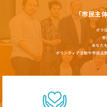
「市民主
ボラ
寄
あなた
ボランティア活動や市民活