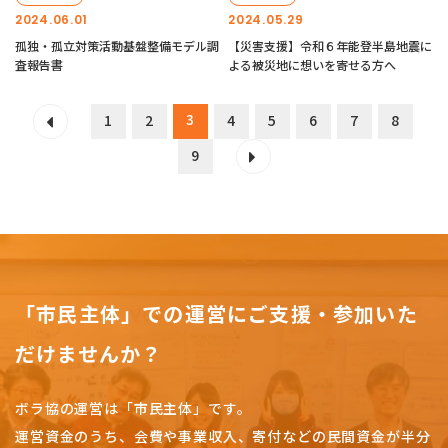
2024.06.01
2024.05.29
孤独・孤立対策活動基盤整備モデル調
【災害支援】令和６年能登半島地震に
査報告書
よる被災地に想いを寄せる方へ
3
1
2
4
5
6
7
8
9
「市民主体」での運営にご支援・参加いた
だけませんか？
ボラ協の運営は「市民主体」です。
運営資金のうち、会費や事業収入、
寄付などの民間資金が半分