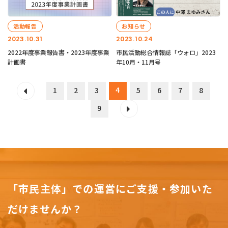
活動報告
お知らせ
2023.10.31
2023.10.24
2022年度事業報告書・2023年度事業
市民活動総合情報誌「ウォロ」2023
計画書
年10月・11月号
4
1
2
3
5
6
7
8
9
「市民主体」での運営にご支援・参加いた
だけませんか？