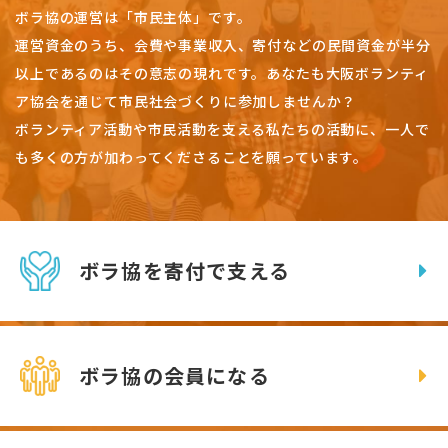
ボラ協の運営は「市民主体」です。
運営資金のうち、会費や事業収入、
寄付などの民間資金が半分
以上であるのはその意志の現れです。
あなたも大阪ボランティ
ア協会を通じて市民社会づくりに参加しませんか？
ボランティア活動や市民活動を支える私たちの活動に、一人で
も多くの方が加わってくださることを願っています。
ボラ協を寄付で支える
ボラ協の会員になる