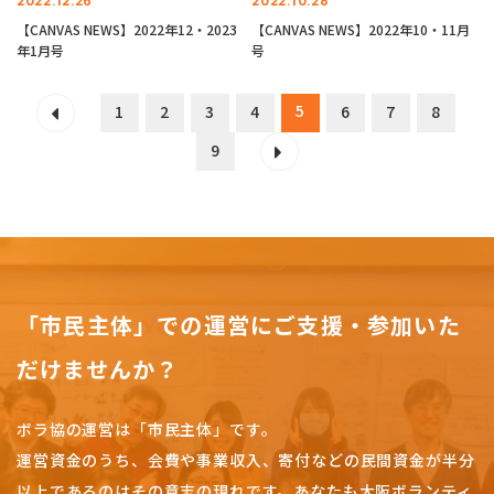
2022.12.26
2022.10.28
【CANVAS NEWS】2022年12・2023
【CANVAS NEWS】2022年10・11月
年1月号
号
5
1
2
3
4
6
7
8
9
「市民主体」での運営にご支援・参加いた
だけませんか？
ボラ協の運営は「市民主体」です。
運営資金のうち、会費や事業収入、
寄付などの民間資金が半分
以上であるのはその意志の現れです。
あなたも大阪ボランティ