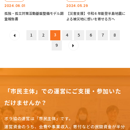
2024.06.01
2024.05.29
孤独・孤立対策活動基盤整備モデル調
【災害支援】令和６年能登半島地震に
査報告書
よる被災地に想いを寄せる方へ
3
1
2
4
5
6
7
8
9
「市民主体」での運営にご支援・参加いた
だけませんか？
ボラ協の運営は「市民主体」です。
運営資金のうち、会費や事業収入、
寄付などの民間資金が半分