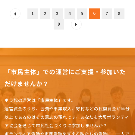
6
1
2
3
4
5
7
8
9
「市民主体」での運営にご支援・参加いた
だけませんか？
ボラ協の運営は「市民主体」です。
運営資金のうち、会費や事業収入、
寄付などの民間資金が半分
以上であるのはその意志の現れです。
あなたも大阪ボランティ
ア協会を通じて市民社会づくりに参加しませんか？
ボランティア活動や市民活動を支える私たちの活動に、一人で