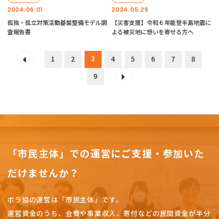
2024.06.01
2024.05.29
孤独・孤立対策活動基盤整備モデル調
【災害支援】令和６年能登半島地震に
査報告書
よる被災地に想いを寄せる方へ
3
1
2
4
5
6
7
8
9
「市民主体」での運営にご支援・参加いた
だけませんか？
ボラ協の運営は「市民主体」です。
運営資金のうち、会費や事業収入、
寄付などの民間資金が半分