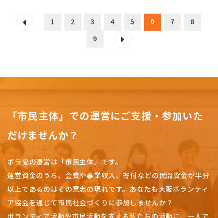
6
1
2
3
4
5
7
8
9
「市民主体」での運営にご支援・参加いた
だけませんか？
ボラ協の運営は「市民主体」です。
運営資金のうち、会費や事業収入、
寄付などの民間資金が半分
以上であるのはその意志の現れです。
あなたも大阪ボランティ
ア協会を通じて市民社会づくりに参加しませんか？
ボランティア活動や市民活動を支える私たちの活動に、一人で