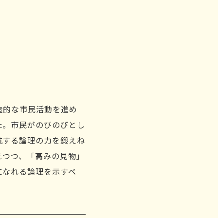
造的な市民活動を進め
た。市民がのびのびとし
抗する論理の力を鍛えね
えつつ、「高みの見物」
になれる論理を示すべ