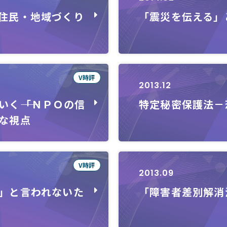
住民・地域づくり
「震災を伝える」
V時評
2013.12
く――「ＮＰＯの信
特定秘密保護法－
な視点
V時評
2013.09
」と言われないた
「障害者差別解消