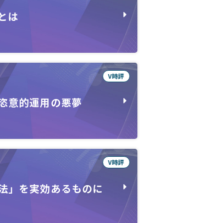
とは
V時評
恣意的運用の悪夢
V時評
法」を実効あるものに