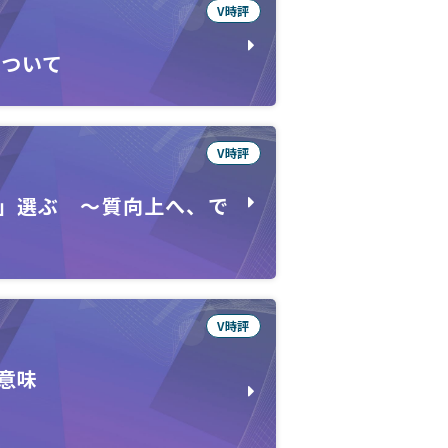
V時評
について
V時評
」選ぶ ～質向上へ、で
V時評
意味