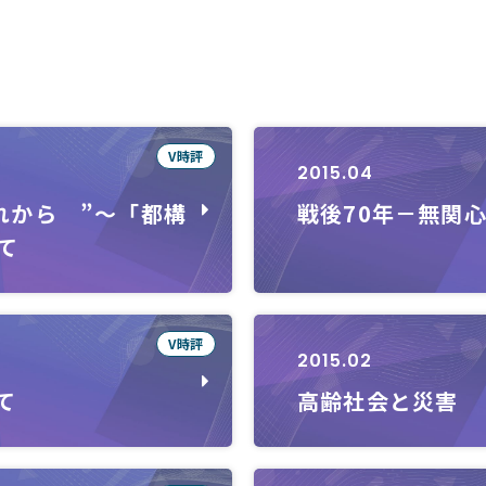
V時評
2015.04
れから ”～「都構
戦後70年－無関
て
V時評
2015.02
て
高齢社会と災害