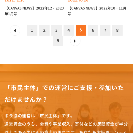
2022.12.26
2022.10.28
【CANVAS NEWS】2022年12・2023
【CANVAS NEWS】2022年10・11月
年1月号
号
5
1
2
3
4
6
7
8
9
「市民主体」での運営にご支援・参加いた
だけませんか？
ボラ協の運営は「市民主体」です。
運営資金のうち、会費や事業収入、
寄付などの民間資金が半分
以上であるのはその意志の現れです。
あなたも大阪ボランティ