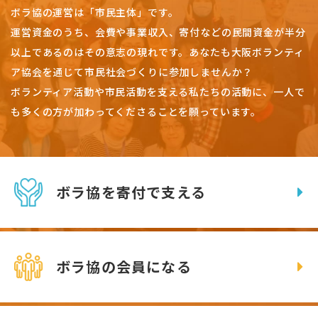
ボラ協の運営は「市民主体」です。
運営資金のうち、会費や事業収入、
寄付などの民間資金が半分
以上であるのはその意志の現れです。
あなたも大阪ボランティ
ア協会を通じて市民社会づくりに参加しませんか？
ボランティア活動や市民活動を支える私たちの活動に、一人で
も多くの方が加わってくださることを願っています。
ボラ協を寄付で支える
ボラ協の会員になる