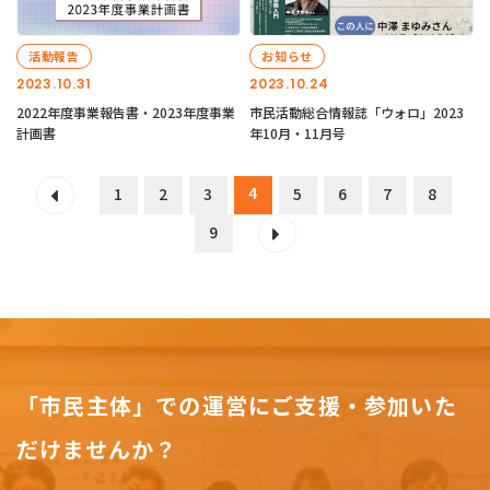
活動報告
お知らせ
2023.10.31
2023.10.24
2022年度事業報告書・2023年度事業
市民活動総合情報誌「ウォロ」2023
計画書
年10月・11月号
4
1
2
3
5
6
7
8
9
「市民主体」での運営にご支援・参加いた
だけませんか？