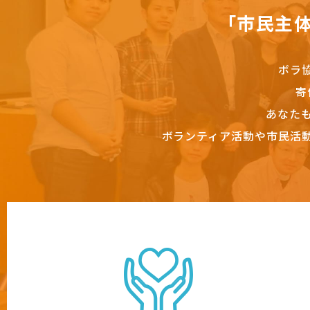
「市民主
ボラ
寄
あなた
ボランティア活動や市民活