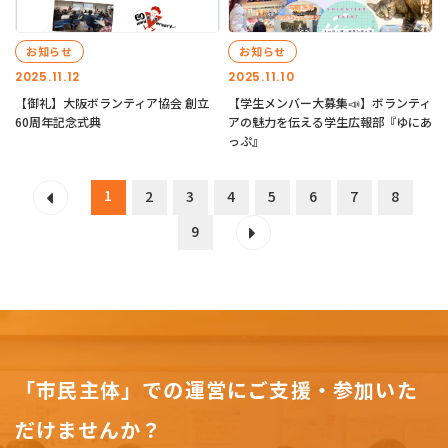
お知らせ
お知らせ
2025.11.12
2025.11.10
【御礼】大阪ボランティア協会 創立
【学生メンバー大募集📣】ボランティ
60周年記念式典
アの魅力を伝える学生広報部『ゆにあ
っぷ』
1
2
3
4
5
6
7
8
9
「市民主体」での運営にご支援・参加いた
だけませんか？