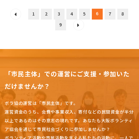
6
1
2
3
4
5
7
8
9
「市民主体」での運営にご支援・参加いた
だけませんか？
ボラ協の運営は「市民主体」です。
運営資金のうち、会費や事業収入、
寄付などの民間資金が半分
以上であるのはその意志の現れです。
あなたも大阪ボランティ
ア協会を通じて市民社会づくりに参加しませんか？
ボランティア活動や市民活動を支える私たちの活動に、一人で