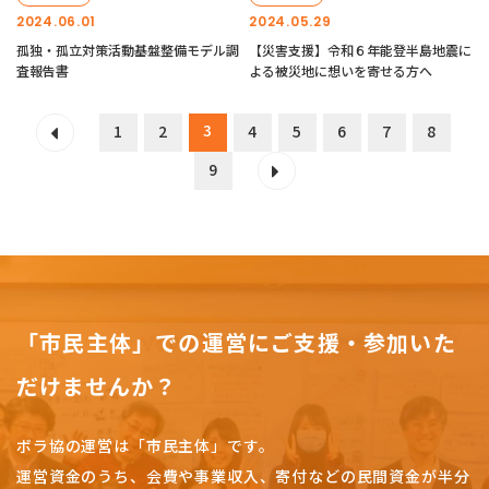
2024.06.01
2024.05.29
孤独・孤立対策活動基盤整備モデル調
【災害支援】令和６年能登半島地震に
査報告書
よる被災地に想いを寄せる方へ
3
1
2
4
5
6
7
8
9
「市民主体」での運営にご支援・参加いた
だけませんか？
ボラ協の運営は「市民主体」です。
運営資金のうち、会費や事業収入、
寄付などの民間資金が半分