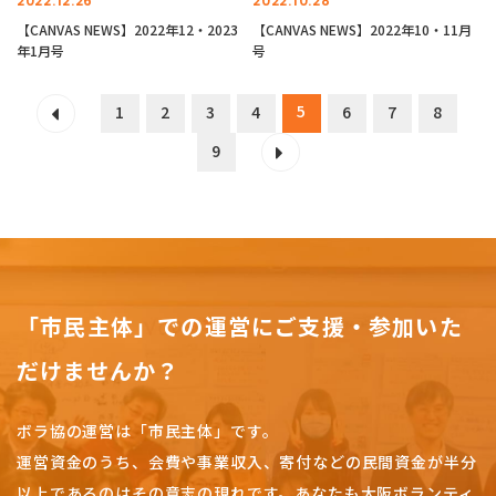
2022.12.26
2022.10.28
【CANVAS NEWS】2022年12・2023
【CANVAS NEWS】2022年10・11月
年1月号
号
5
1
2
3
4
6
7
8
9
「市民主体」での運営にご支援・参加いた
だけませんか？
ボラ協の運営は「市民主体」です。
運営資金のうち、会費や事業収入、
寄付などの民間資金が半分
以上であるのはその意志の現れです。
あなたも大阪ボランティ