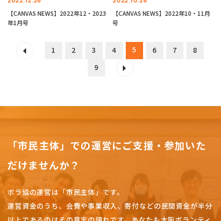
2022.12.26
2022.10.28
【CANVAS NEWS】2022年12・2023
【CANVAS NEWS】2022年10・11月
年1月号
号
5
1
2
3
4
6
7
8
9
「市民主体」での運営にご支援・参加いた
だけませんか？
ボラ協の運営は「市民主体」です。
運営資金のうち、会費や事業収入、
寄付などの民間資金が半分
以上であるのはその意志の現れです。
あなたも大阪ボランティ