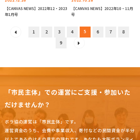
2022.12.26
2022.10.28
【CANVAS NEWS】2022年12・2023
【CANVAS NEWS】2022年10・11月
年1月号
号
5
1
2
3
4
6
7
8
9
「市民主体」での運営にご支援・参加いた
だけませんか？
ボラ協の運営は「市民主体」です。
運営資金のうち、会費や事業収入、
寄付などの民間資金が半分
以上であるのはその意志の現れです。
あなたも大阪ボランティ