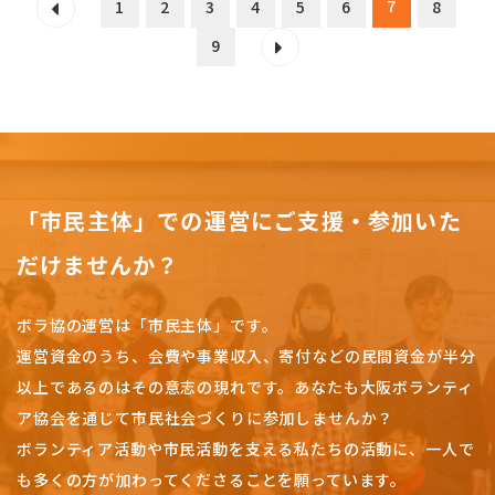
7
1
2
3
4
5
6
8
9
「市民主体」での運営にご支援・参加いた
だけませんか？
ボラ協の運営は「市民主体」です。
運営資金のうち、会費や事業収入、
寄付などの民間資金が半分
以上であるのはその意志の現れです。
あなたも大阪ボランティ
ア協会を通じて市民社会づくりに参加しませんか？
ボランティア活動や市民活動を支える私たちの活動に、一人で
も多くの方が加わってくださることを願っています。