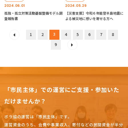
2024.06.01
2024.05.29
孤独・孤立対策活動基盤整備モデル調
【災害支援】令和６年能登半島地震に
査報告書
よる被災地に想いを寄せる方へ
3
1
2
4
5
6
7
8
9
「市民主体」での運営にご支援・参加いた
だけませんか？
ボラ協の運営は「市民主体」です。
運営資金のうち、会費や事業収入、
寄付などの民間資金が半分