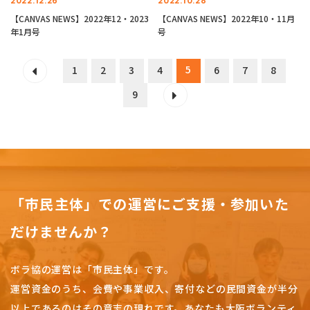
2022.12.26
2022.10.28
【CANVAS NEWS】2022年12・2023
【CANVAS NEWS】2022年10・11月
年1月号
号
5
1
2
3
4
6
7
8
9
「市民主体」での運営にご支援・参加いた
だけませんか？
ボラ協の運営は「市民主体」です。
運営資金のうち、会費や事業収入、
寄付などの民間資金が半分
以上であるのはその意志の現れです。
あなたも大阪ボランティ