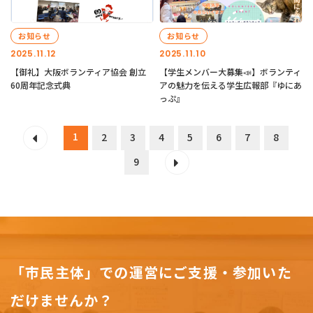
お知らせ
お知らせ
2025.11.12
2025.11.10
【御礼】大阪ボランティア協会 創立
【学生メンバー大募集📣】ボランティ
60周年記念式典
アの魅力を伝える学生広報部『ゆにあ
っぷ』
1
2
3
4
5
6
7
8
9
「市民主体」での運営にご支援・参加いた
だけませんか？