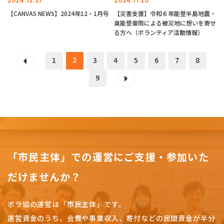
2024.12.27
2024.11.20
【CANVAS NEWS】2024年12・1月号
【災害支援】令和６年能登半島地震・
奥能登豪雨による被災地に想いを寄せ
る方へ（ボランティア活動情報）
2
1
3
4
5
6
7
8
9
「市民主体」での運営にご支援・参加いた
だけませんか？
ボラ協の運営は「市民主体」です。
運営資金のうち、会費や事業収入、
寄付などの民間資金が半分