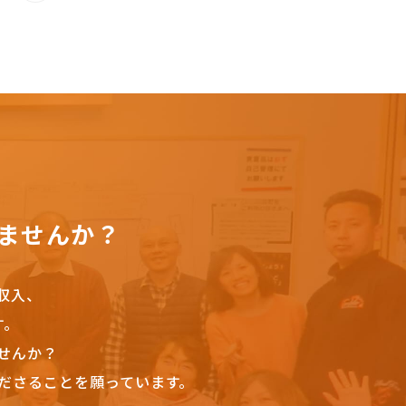
ませんか？
収入、
す。
せんか？
ださることを願っています。