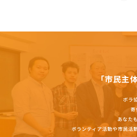
「市民主
ボラ
寄
あなた
ボランティア活動や市民活