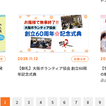
2025.11.12
20
らせ
お知らせ
発
【御礼】大阪ボランティア協会 創立60周
【
年記念式典
の
ぷ
1
2
3
4
5
6
7
8
9