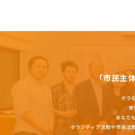
「市民主
ボラ
寄
あなた
ボランティア活動や市民活