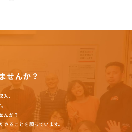
ませんか？
収入、
す。
せんか？
ださることを願っています。