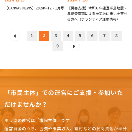
2024.12.27
2024.11.20
【CANVAS NEWS】2024年12・1月号
【災害支援】令和６年能登半島地震・
奥能登豪雨による被災地に想いを寄せ
る方へ（ボランティア活動情報）
2
1
3
4
5
6
7
8
9
「市民主体」での運営にご支援・参加いた
だけませんか？
ボラ協の運営は「市民主体」です。
運営資金のうち、会費や事業収入、
寄付などの民間資金が半分