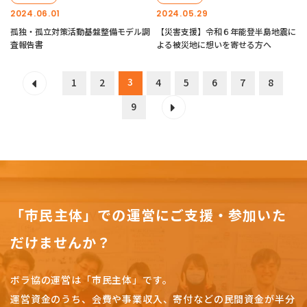
2024.06.01
2024.05.29
孤独・孤立対策活動基盤整備モデル調
【災害支援】令和６年能登半島地震に
査報告書
よる被災地に想いを寄せる方へ
3
1
2
4
5
6
7
8
9
「市民主体」での運営にご支援・参加いた
だけませんか？
ボラ協の運営は「市民主体」です。
運営資金のうち、会費や事業収入、
寄付などの民間資金が半分